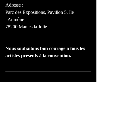
Adresse :
Parc des Expositions, Pavillon 5, Ile 
l'Aumône 
78200 Mantes la Jolie
Nous souhaitons bon courage à tous les 
artistes présents à la convention. 
Quelque soit votre envie ou votre projet, 
vous pouvez compter sur notre savoir-faire 
et notre expérience pour vous conseiller. 
Contactez-nous