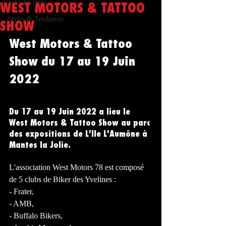
Tous les posts
WEST MOTORS & TATTOO
Styles & Tendances
SHOW
West Motors & Tattoo 
Show du 17 au 19 Juin 
2022
Du 17 au 19 Juin 2022 a lieu le 
West Motors & Tattoo Show au parc 
des expositions de L'Ile L'Aumône à 
Mantes la Jolie.
L'association West Motors 78 est composé 
de 5 clubs de Biker des Yvelines : 
- Frater,
- AMB,
- Buffalo Bikers,