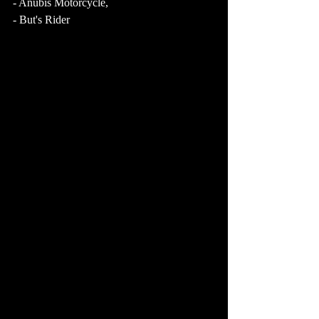
- Anubis Motorcycle,
- But's Rider