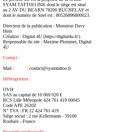
SYAM TATTOO INK dont le siège est situé
au 2 AV DU BEARN 78200 BUCHELAY et
dont le numéro de Siret est : 80526896800023.
Directeur de la publication : Monsieur Davy
Hem
Création : Digital 4U (
https://digital4u.fr/)
Responsable du site : Maxime Plommet, Digital
4U
Contact :
Mail :
contact@syamtattoo.fr
Hébergement :
OVH
SAS au capital de
10 069 020
€
RCS Lille Métropole 424 761 419 00045
Code APE 2620Z
N° TVA : FR 22 424 761 419
Siège social : 2 rue Kellermann - 59100
Roubaix - France
Propriété intellectuelle :