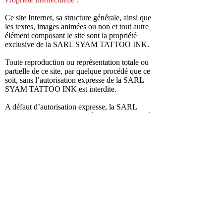
Ce site Internet, sa structure générale, ainsi que
les textes, images animées ou non et tout autre
élément composant le site sont la propriété
exclusive de la SARL SYAM TATTOO INK.
Toute reproduction ou représentation totale ou
partielle de ce site, par quelque procédé que ce
soit, sans l’autorisation expresse de la SARL
SYAM TATTOO INK est interdite.
A défaut d’autorisation expresse, la SARL
SYAM TATTOO INK se réserve la possibilité
de poursuivre tout acte de contrefaçon de ses
droits de propriété intellectuelle.
Droit applicable – compétence :
Le site et son contenu sont régis par le droit
français et tout litige éventuel s’y rapportant
sera soumis à la compétence des tribunaux
français.