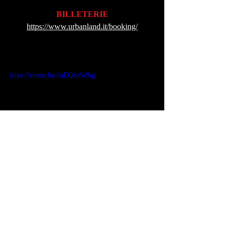
BILLETERIE
https://www.urbanland.it/booking/
https://youtu.be/cnEQhz5s9rg
Quelque soit votre envie ou votre projet, 
vous pouvez compter sur notre savoir-faire 