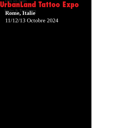
Tous les posts
UrbanLand Tattoo Expo
Styles & Tendances
Rome, Italie
11/12/13 Octobre 2024