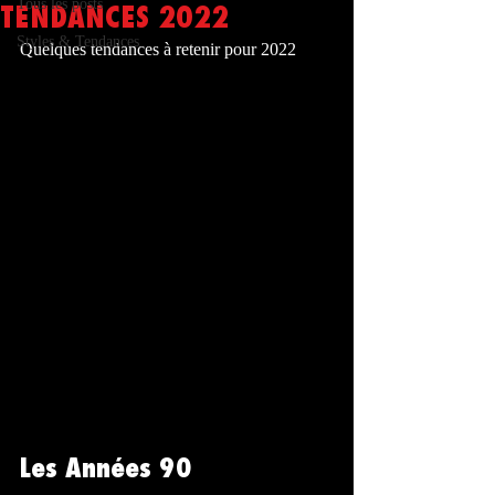
Tous les posts
TENDANCES 2022
Styles & Tendances
Quelques tendances à retenir pour 2022 
Les Années 90