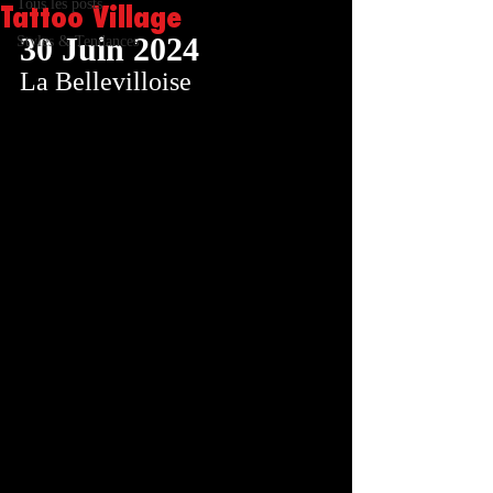
Tous les posts
Tattoo Village
30 Juin 2024
Styles & Tendances
La Bellevilloise