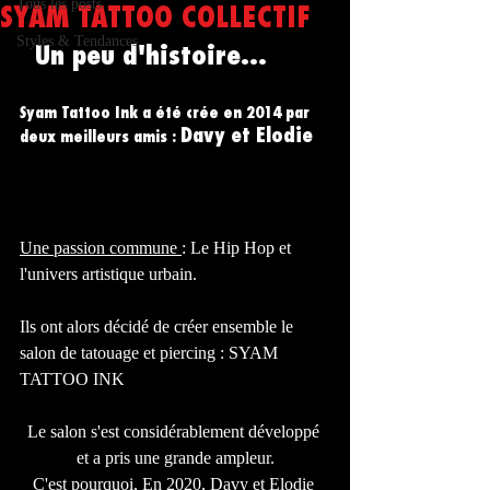
Tous les posts
SYAM TATTOO COLLECTIF
Styles & Tendances
  Un peu d'histoire...
Syam Tattoo Ink a été crée en 2014 par 
Davy et Elodie
deux meilleurs amis : 
Une passion commune 
: Le Hip Hop et 
l'univers artistique urbain. 
Ils ont alors décidé de créer ensemble le 
salon de tatouage et piercing : SYAM 
TATTOO INK
Le salon s'est considérablement développé 
et a pris une grande ampleur.
C'est pourquoi, En 2020, Davy et Elodie 