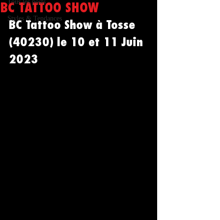
Tous les posts
BC TATTOO SHOW
Styles & Tendances
BC Tattoo Show à Tosse 
(40230) le 10 et 11 Juin 
2023