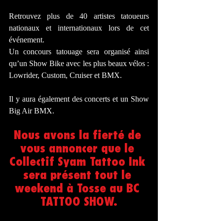
Retrouvez plus de 40 artistes tatoueurs 
nationaux et internationaux lors de cet 
événement. 
Un concours tatouage sera organisé ainsi 
qu’un Show Bike avec les plus beaux vélos : 
Lowrider, Custom, Cruiser et BMX. 
Il y aura également des concerts et un Show 
Big Air BMX. 
Nous avons la fierté de 
vous annoncer que le 
Collectif Syam Tattoo Ink 
sera présent tout le 
weekend à Tosse au BC 
TATTOO SHOW.