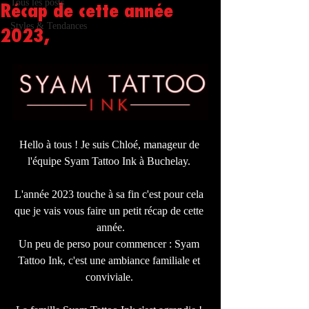
Tous les posts
Récap de cette année
Styles & Tendances
2023,
Hello à tous ! Je suis Chloé, manageur de 
l'équipe Syam Tattoo Ink à Buchelay. 
L'année 2023 touche à sa fin c'est pour cela 
que je vais vous faire un petit récap de cette 
année.
Un peu de perso pour commencer : Syam 
Tattoo Ink, c'est une ambiance familiale et 
conviviale. 